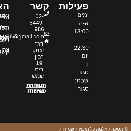
פעילות
קשר
הא
ימים
עמוד
אוד
02-
הבי
5449-
א-ה:
תפר
גלר
986
13:00
est26@gmail.com
חוות
איר
–
דעת
קבו
דרך
22:30
צרו
יצחק
קשר
יום
רבין
19
ו:
בית
סגור
שמש
שבת:
תעודת
הצהרת
סגור
כשרות
נגישות
© מסעדת אלמה כל הזכויות שמורות